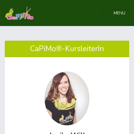
MENU
CaPiMo®-KursleiterIn